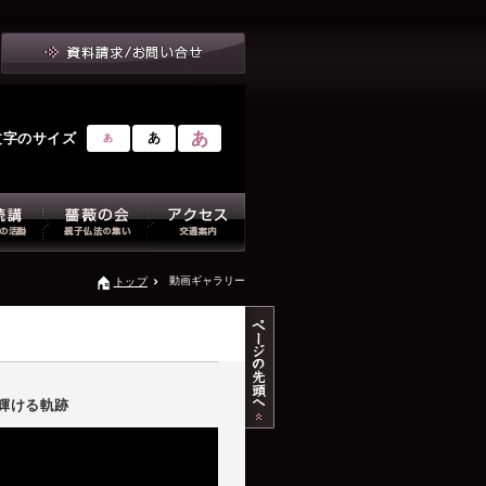
あ
文字のサイズ
あ
あ
動画ギャラリー
トップ
の輝ける軌跡