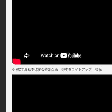
令和2年度秋季彼岸会特別企画 御本尊ライトアップ 後光