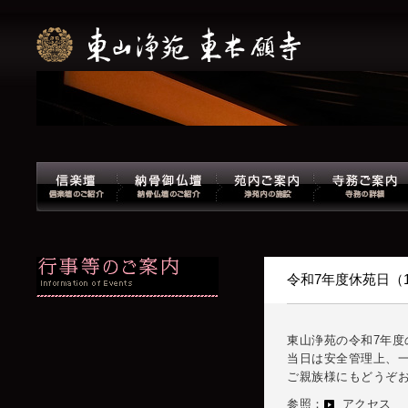
令和7年度休苑日（1
東山浄苑の令和7年度の
当日は安全管理上、
ご親族様にもどうぞ
参照：
アクセス