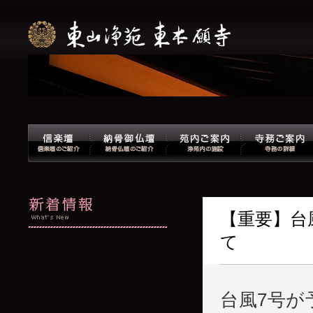
【重要】台
て
台風7号が