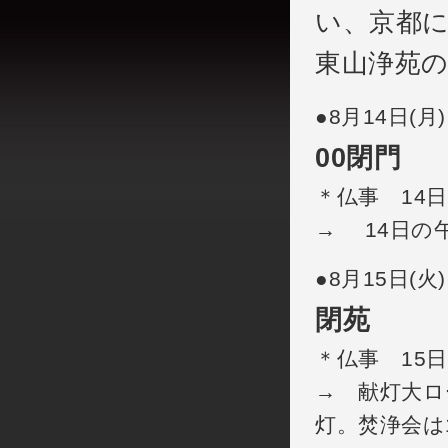
い、京都に
東山浄苑
●8月14日(
00閉門
＊仏事 14
→ 14日の
●8月15日(
閉苑
＊仏事 15
→ 献灯大ロ
灯。焚浄会は