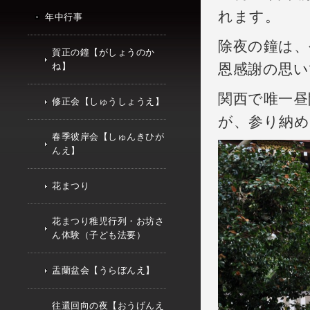
れます。
年中行事
除夜の鐘は、
賀正の鐘【がしょうのか
ね】
恩感謝の思い
関西で唯一昼
修正会【しゅうしょうえ】
が、参り納め
春季彼岸会【しゅんきひが
んえ】
花まつり
花まつり稚児行列・お坊さ
ん体験（子ども法要）
盂蘭盆会【うらぼんえ】
往還回向の夜【おうげんえ