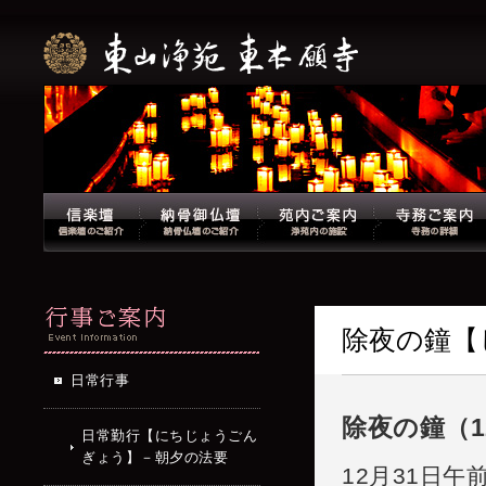
除夜の鐘【
日常行事
除夜の鐘（
1
日常勤行【にちじょうごん
ぎょう】－朝夕の法要
12月31日