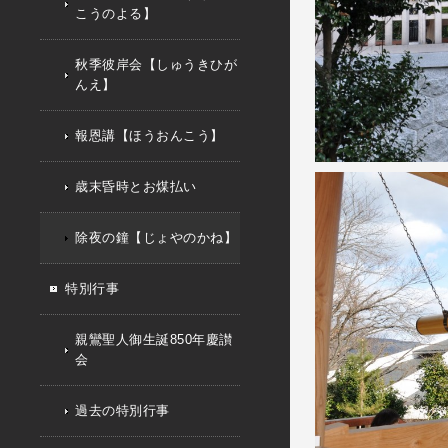
こうのよる】
秋季彼岸会【しゅうきひが
んえ】
報恩講【ほうおんこう】
歳末昏時とお煤払い
除夜の鐘【じょやのかね】
特別行事
親鸞聖人御生誕850年慶讃
会
過去の特別行事