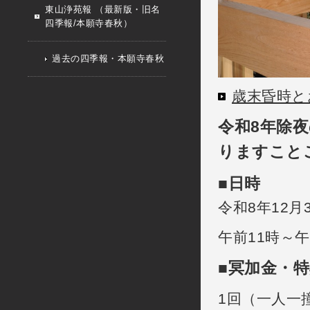
東山浄苑報 （最新版・旧名
四季報/本願寺春秋）
過去の四季報・本願寺春秋
歳末昏時と
令和8
年除夜
りますこと
■
日時
令和8年12月3
午前11時～午
■冥加金・
1回（一人一