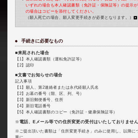
いずれの場合も本人確認書類（免許証・保険証等）の提示が
の場合はコピーを添付してください。
（願人死亡の場合、願人変更手続きが必要となります。）
手続きに必要なもの
■来苑された場合
【1】本人確認書類（運転免許証等）
【2】認印
■文書でお知らせの場合
記入事項
【1】願人、第2連絡者または永代経願人氏名
【2】お墓の番号（階、区、列、号）
【3】新旧郵便番号、住所
【4】新旧電話番号
【5】本人確認書類のコピー（免許証・健康保険証等）
電話、Eメール等での住所変更の受付はいたしておりませ
※
※ご提出頂いた書類は「住所変更手続き」のみに使用し、以降に
重に