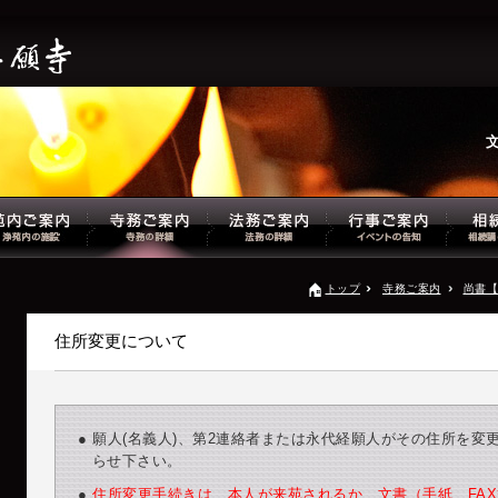
トップ
寺務ご案内
尚書【
住所変更について
● 願人(名義人)、第2連絡者または永代経願人がその住所を
らせ下さい。
●
住所変更手続きは、本人が来苑されるか、文書（手紙、FA