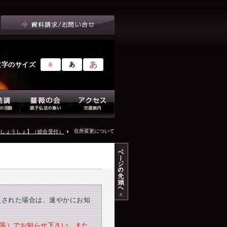
あ
文字のサイズ
あ
あ
住所変更について
しょうしょ】（総合受付）
変更された場合は、速やかにお知
X等）でお知らせ下さい。また