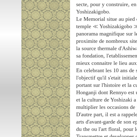
secte, pour y construire,
Yoshizakigobo.
Le Memorial situe au pied 
temple ≪ Yoshizakigobo ≫, 
panorama magnifique sur le 
proximite de nombreux sites
la source thermale d'Ashiw
sa fondation, l'etablissemen
mieux connaitre le lieu aux 
En celebrant les 10 ans de 
l'objectif qu'il s'etait init
portant sur l'histoire et la
Honganji dont Rennyo est un
et la culture de Yoshizaki 
multiplier les occasions de
D'autre part, il est a rapp
arts d'avant-garde de son 
du the ou l'art floral, pour
Transmettre et developper d