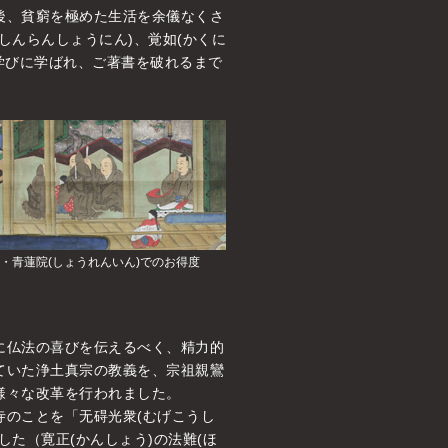
後、貧窮を極めた生活を余儀なくさ
しんらんしょうにん)、覚如(かくに
を学びに学ばれ、ご著書を破れるまで
。
・青蓮院(しょうれんいん)でのお得度
に仏法の喜びを伝えるべく、精力的
ていた浄土真宗の教義を、宗祖親鸞
様々な改革を行われました。
のことを「无碍光衆(むげこうし
た（寛正(かんしょう)の法難(ほ