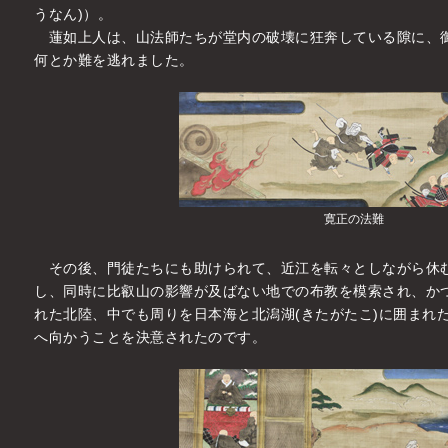
うなん)）。
蓮如上人は、山法師たちが堂内の破壊に狂奔している隙に、
何とか難を逃れました。
寛正の法難
その後、門徒たちにも助けられて、近江を転々としながら休
し、同時に比叡山の影響が及ばない地での布教を模索され、かつ
れた北陸、中でも周りを日本海と北潟湖(きたがたこ)に囲まれ
へ向かうことを決意されたのです。