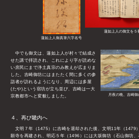
蓮如上人の御文を５
蓮如上人御真筆六字名号
中でも御文は、蓮如上人が村々で結成さ
せた講で拝読され、これにより字が読めな
い庶民にまで浄土真宗のみ教えが広まりま
した。吉崎御坊にはまたたく間に多くの参
詣者が訪れるようになり、周辺には多屋
(たや)という宿坊が立ち並び、吉崎は一大
月夜の晩、吉崎御
宗教都市へと変貌しました。
４、再び畿内へ
文明７年（1475）に吉崎を退却された後、文明11年（1479
願寺を再建され、明応５年（1496）には大坂御坊（石山御坊