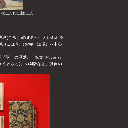
へ旅立たれる蓮如上人
虎狼(ころう)のすみか」といわれる
坊(ごぼう)（お寺・道場）を中心
「講」の奨励、「御文(おふみ)」
ょうわさん)』の開版など、独自の