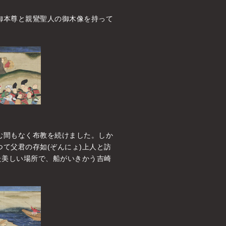
御本尊と親鸞聖人の御木像を持って
む間もなく布教を続けました。しか
て父君の存如(ぞんにょ)上人と訪
た美しい場所で、船がいきかう吉崎