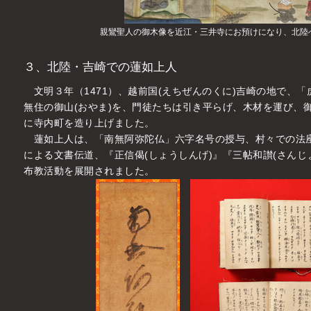
親鸞聖人の御木像を近江・三井寺にお預けになり、北陸
３、北陸・吉崎での蓮如上人
文明３年（1471）、越前国(えちぜんのくに)吉崎の地で、「
無住の御山(おやま)を、門徒たちは引き平らげ、木材を運び、御
に寺内町を造り上げました。
蓮如上人は、「南無阿弥陀仏」六字名号の授与、村々での法座
による文書伝道、『正信偈(しょうしんげ)』『三帖和讃(さんじ
布教活動を展開されました。