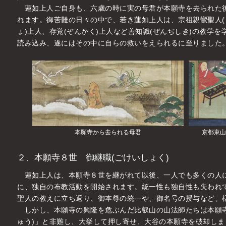
蓮如上人ご自身も、六歳の時に実の母君が本願寺を去られた
れます。御苦難の日々の中で、若き蓮如上人は、宗祖親鸞聖人(
ょ)上人、存覚(ぞんかく)上人など善知識(ぜんぢしき)の教学
読み込み、遂にはその中に自らの救いをえられるに至りました
本願寺から去られる母君
京都東山
２、本願寺８世 御継職(ごけいしょく)
蓮如上人は、本願寺８世を継がれて以後、一人でも多くの人
に、独自の布教活動を開始されます。統一性も独自性も失われ
聖人の教えに立ち返り、御本尊の統一や、御名号の授与など、
しかし、本願寺の興隆を危ぶんだ比叡山の山法師たちは本願寺
ゅう)」と非難し、大挙して押し寄せ、大谷の本願寺を破却しまし