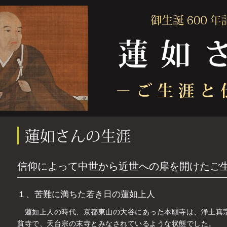
信仰によって中世から近世への扉を開けたご
１、苦難に満ちた若き日の蓮如上人
蓮如上人の時代、京都東山の大谷にあった本願寺は、浄土真
貧寺で、天台宗の末寺とみなされているような状態でした。