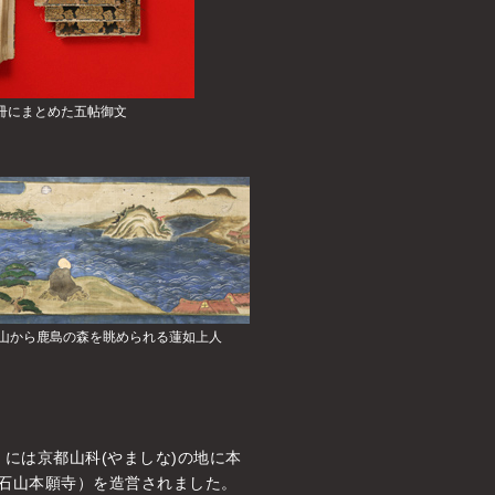
冊にまとめた五帖御文
山から鹿島の森を眺められる蓮如上人
）には京都山科(やましな)の地に本
、石山本願寺）を造営されました。