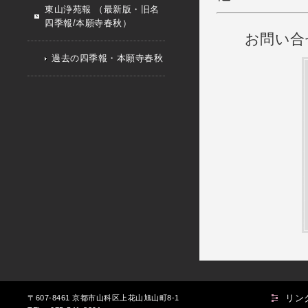
東山浄苑報 （最新版・旧名
四季報/本願寺春秋）
お問い合
過去の四季報・本願寺春秋
リン
〒607-8461 京都市山科区上花山旭山町8-1