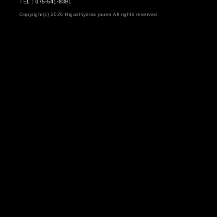
TEL：075-541-8391
Copyright(c) 2026 Higashiyama jouen All rights reserved.