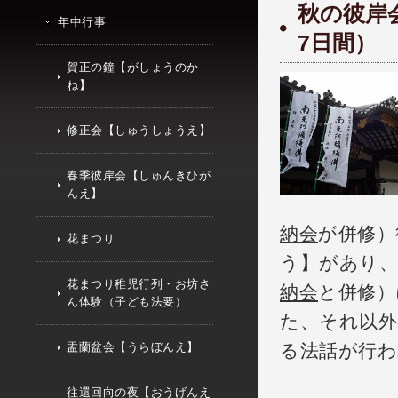
秋の彼岸
年中行事
7日間）
賀正の鐘【がしょうのか
ね】
修正会【しゅうしょうえ】
春季彼岸会【しゅんきひが
んえ】
納会
が併修）
花まつり
う】があり、
花まつり稚児行列・お坊さ
納会
と併修）
ん体験（子ども法要）
た、それ以外
盂蘭盆会【うらぼんえ】
る法話が行わ
往還回向の夜【おうげんえ