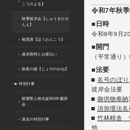
こうのよる】
令和7年秋
秋季彼岸会【しゅうきひが
■日時
んえ】
令和8年9月20
報恩講【ほうおんこう】
■開門
歳末昏時とお煤払い
（平常通り）9:
■法要
除夜の鐘【じょやのかね】
名号のぼり
特別行事
彼岸会法要
御供物奉納
親鸞聖人御生誕850年慶讃
会
須弥壇法名
竹林精舎 
過去の特別行事
他