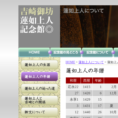
HOME
>
蓮如上人について
>
蓮如上
和暦
西暦
年齢
応永22
1415
1
2月
27
1420
6
12月
永享1
1429
15
3
1431
17
夏
12
1440
26
10月