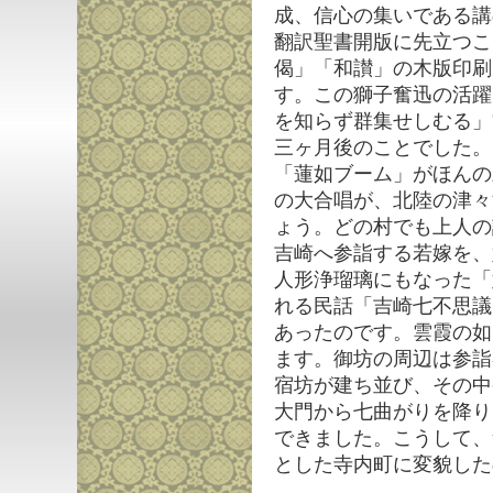
成、信心の集いである講
翻訳聖書開版に先立つこ
偈」「和讃」の木版印刷
す。この獅子奮迅の活躍
を知らず群集せしむる」
三ヶ月後のことでした。
「蓮如ブーム」がほんの
の大合唱が、北陸の津々
ょう。どの村でも上人の
吉崎へ参詣する若嫁を、
人形浄瑠璃にもなった「
れる民話「吉崎七不思議
あったのです。雲霞の如
ます。御坊の周辺は参詣
宿坊が建ち並び、その中
大門から七曲がりを降り
できました。こうして、
とした寺内町に変貌した