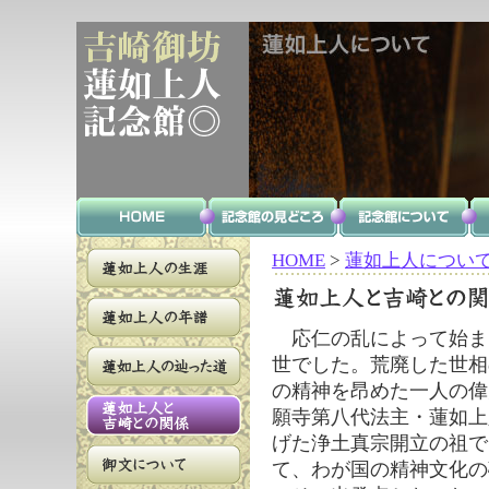
HOME
>
蓮如上人につい
応仁の乱によって始ま
世でした。荒廃した世相
の精神を昂めた一人の偉
願寺第八代法主・蓮如上
げた浄土真宗開立の祖で
て、わが国の精神文化の