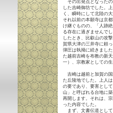
その出発点となったの
した吉崎御坊でした。上
く、瞬時にして北陸の大
それ以前の本願寺は京都
け継ぐものの、「人跡絶
る存在に過ぎませんでし
したとき、比叡山の攻撃
賀県大津の三井寺に頼っ
弾圧は執拗に続きました
た越前吉崎を布教の新天
一）、宗教家としての生
吉崎は越前と加賀の国
た丘陵地でした。上人は
の要であり、要害として
山」と呼ばれる台地に築
再開します。それは、宗
った内容でした。
まず、文書伝道として