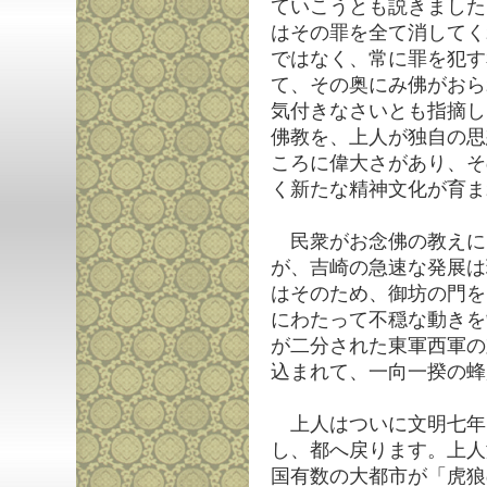
ていこうとも説きました
はその罪を全て消してく
ではなく、常に罪を犯す
て、その奥にみ佛がおら
気付きなさいとも指摘し
佛教を、上人が独自の思
ころに偉大さがあり、そ
く新たな精神文化が育ま
民衆がお念佛の教えに
が、吉崎の急速な発展は
はそのため、御坊の門を
にわたって不穏な動きを
が二分された東軍西軍の
込まれて、一向一揆の蜂
上人はついに文明七年
し、都へ戻ります。上人
国有数の大都市が「虎狼