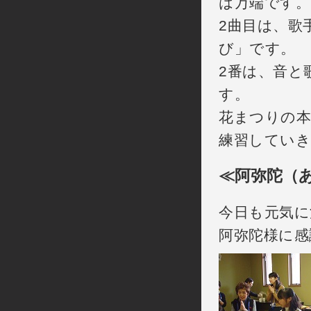
は万端です。
2曲目は、歌
び」です。
2番は、音と
す。
花まつりの本
練習してい
≪阿弥陀（
今日も元気に
阿弥陀様に感