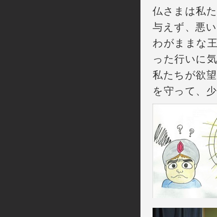
仏さまは私
与えず、悪
わがままな王
った行いに
私たちが欲望
を守って、少