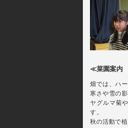
≪菜園案内
畑では、ハ
寒さや雪の影
ヤグルマ菊
す。
秋の活動で植