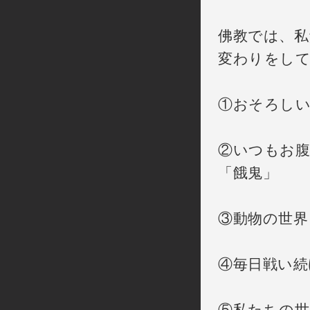
佛教では、私
変わりをし
①おそろしい
②いつもお腹
「餓鬼」
③動物の世界
④毎日戦い続
⑤私たちの世